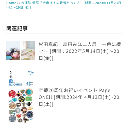
Home
› ›
吉澤浩 個展「今度は冬の足音だってさ」[期間：2023年11月23日
(木)～29日(水)]
関連記事
杉田真紀 森田みほ二人展 ー色に緩
むー [期間：2022年5月14日(土)～20
日(金)]
空菴20周年お祝いイベント Page
ONE!! [期間:2024年 4月13日(土)~20
日(土)]