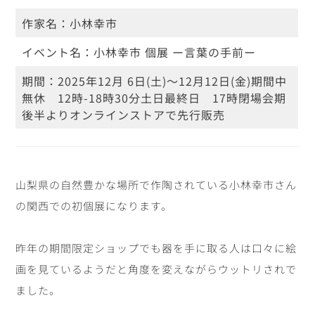
作家名：
小林幸市
イベント名：
小林幸市 個展 ー言葉の手前ー
期間：
2025年12月 6日(土)～12月12日(金)
期間中
無休 12時-18時30分
土日最終日 17時閉場
会期
後半よりオンラインストアで先行販売
山梨県の自然豊かな場所で作陶されている
小林幸市さん
の関西での初個展になります。
昨年の期間限定ショップでも器を手に取る人は口々に絵
画を見ているようだと角度を変えながらウットリされで
ました。