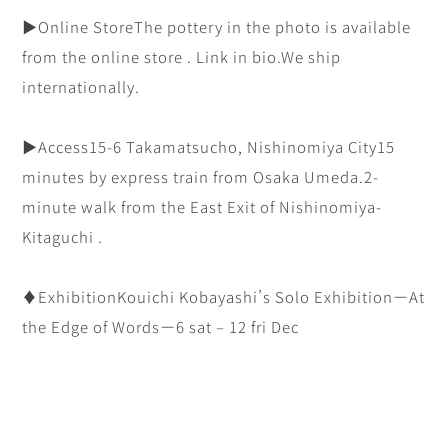
▶︎Online Store
The pottery in the photo is available
from the online store . Link in bio.
We ship
internationally.
▶︎Access
15-6 Takamatsucho, Nishinomiya City
15
minutes by express train from Osaka Umeda.
2-
minute walk from the East Exit of Nishinomiya-
Kitaguchi .
♦︎Exhibition
Kouichi Kobayashi’s Solo Exhibition
ーAt
the Edge of Wordsー
6 sat – 12 fri Dec