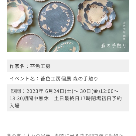
作家名：
苔色工房
イベント名：
苔色工房個展 森の手触り
期間：
2023年 6月24日(土)～ 30日(金)
12:00～
18:30期間中無休
土日最終日17時閉場
初日予約
入場
背の高い木々の足元
朝露に光る苔の間で遊ぶ動物た