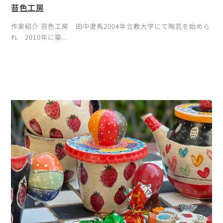
苔色工房
作家紹介 苔色工房 田中遼馬2004年立教大学にて陶芸を始めら
れ 2010年に築
...