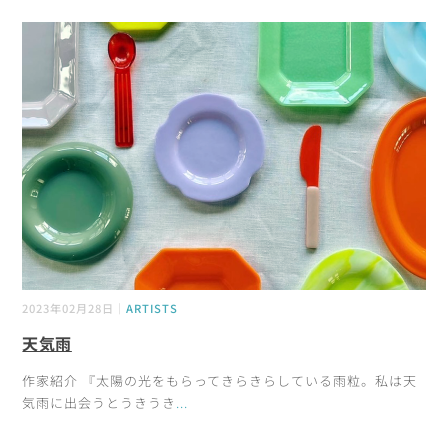
2023年02月28日｜
ARTISTS
天気雨
作家紹介 『太陽の光をもらってきらきらしている雨粒。私は天
気雨に出会うとうきうき
...