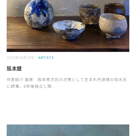
2023年02月28日｜
ARTISTS
阪本健
作家紹介 画家 阪本修次氏の次男として生まれ丹波焼の信水氏
に師事。6年後独立し現
...