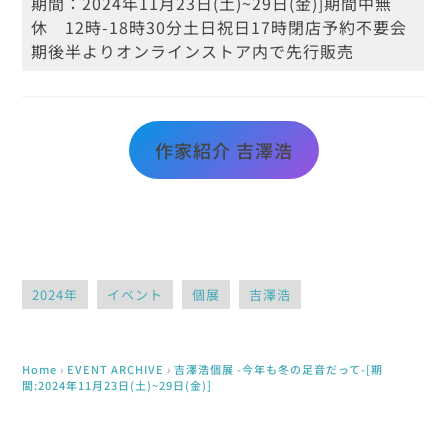
期間：
2024年11月23日(土)~29日(金)]
期間中無
休 12時-18時30分
土日祝日17時閉店
予約不要
会
期後半よりオンラインストア内で先行販売
作家紹介 吉澤浩
2024年
イベント
個展
吉澤浩
Home
›
EVENT
ARCHIVE
›
吉澤浩個展 -今年も冬の足音だって-[期
間:2024年11月23日(土)~29日(金)]