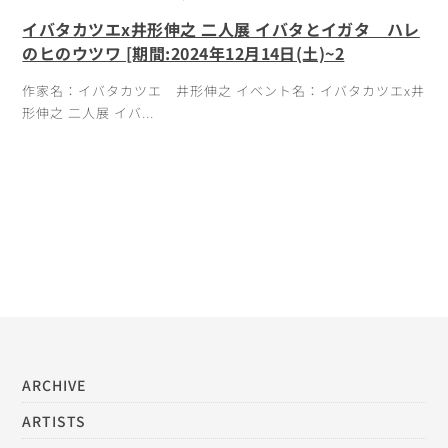
イバタカツエx井形伸之 二人展 イバタとイガタ ハレ
のヒのウツワ [期間:2024年12月14日(土)~2
作家名：イバタカツエ 井形伸之 イベント名：イバタカツエx井
形伸之 二人展 イバ
...
ARCHIVE
ARTISTS