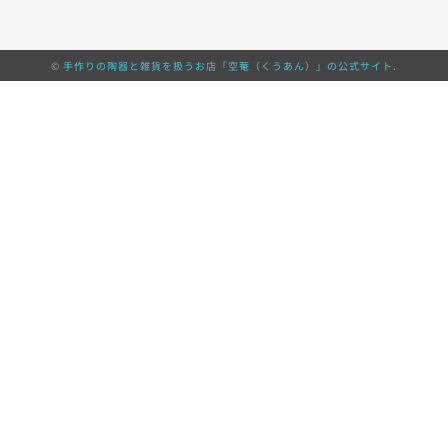
©
手作りの陶器と雑貨を扱うお店「空菴（くうあん）」の公式サイト
.